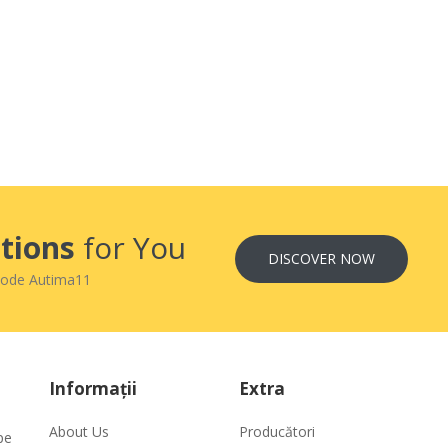
tions
for You
DISCOVER NOW
code Autima11
Informaţii
Extra
About Us
Producători
pe