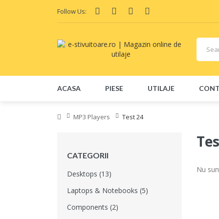
Follow Us:
ACASA
PIESE
UTILAJE
CON
MP3 Players
Test 24
Tes
CATEGORII
Nu sun
Desktops (13)
Laptops & Notebooks (5)
Components (2)