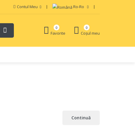
Contul Meu
Ro-Ro
0
0
Favorite
Coșul meu
Continuă