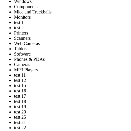
Windows
Components
Mice and Trackballs
Monitors
test 1
test 2
Printers
Scanners
Web Cameras
Tablets
Software
Phones & PDAs
Cameras
MP3 Players
test 11
test 12
test 15
test 16
test 17
test 18
test 19
test 20
test 25
test 21
test 22