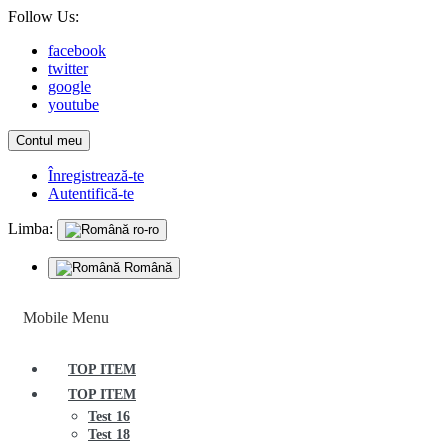
Follow Us:
facebook
twitter
google
youtube
Contul meu
Înregistrează-te
Autentifică-te
Limba:
ro-ro
Română
Mobile Menu
TOP ITEM
TOP ITEM
Test 16
Test 18